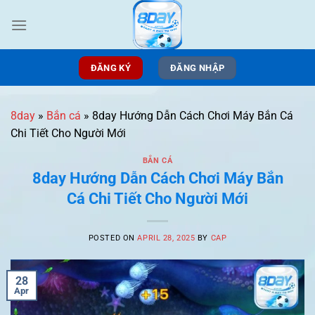
Skip
to
content
ĐĂNG KÝ
ĐĂNG NHẬP
8day
»
Bắn cá
»
8day Hướng Dẫn Cách Chơi Máy Bắn Cá
Chi Tiết Cho Người Mới
BẮN CÁ
8day Hướng Dẫn Cách Chơi Máy Bắn
Cá Chi Tiết Cho Người Mới
POSTED ON
APRIL 28, 2025
BY
CAP
28
Apr