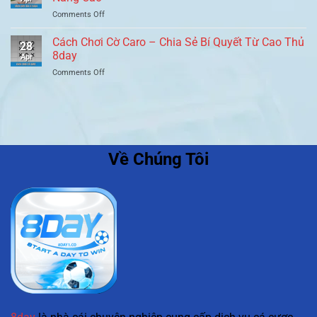
Gì
–
on
Comments Off
–
8day
Bật
Hướng
Bật
Mí
Cách Chơi Cờ Caro – Chia Sẻ Bí Quyết Từ Cao Thủ
Dẫn
Mí
28
Cách
Nhận
8day
Mẹo
Apr
Chơi
Biết
Soi
on
Comments Off
Bài
Chuẩn
Kèo
Cách
Xì
Nhất
Chơi
Dách
Từ
Cờ
8day
8day
Caro
Từ
–
Cơ
Chia
Bản
Về Chúng Tôi
Sẻ
Đến
Bí
Nâng
Quyết
Cao
Từ
Cao
Thủ
8day