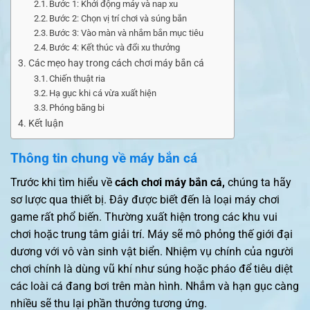
Bước 1: Khởi động máy và nap xu
Bước 2: Chọn vị trí chơi và súng bắn
Bước 3: Vào màn và nhắm bắn mục tiêu
Bước 4: Kết thúc và đổi xu thưởng
Các mẹo hay trong cách chơi máy bắn cá
Chiến thuật ria
Hạ gục khi cá vừa xuất hiện
Phóng băng bi
Kết luận
Thông tin chung về máy bắn cá
Trước khi tìm hiểu về
cách chơi máy bắn cá,
chúng ta hãy
sơ lược qua thiết bị. Đây được biết đến là loại máy chơi
game rất phổ biến. Thường xuất hiện trong các khu vui
chơi hoặc trung tâm giải trí. Máy sẽ mô phỏng thế giới đại
dương với vô vàn sinh vật biển. Nhiệm vụ chính của người
chơi chính là dùng vũ khí như súng hoặc pháo để tiêu diệt
các loài cá đang bơi trên màn hình. Nhắm và hạn gục càng
nhiều sẽ thu lại phần thưởng tương ứng.