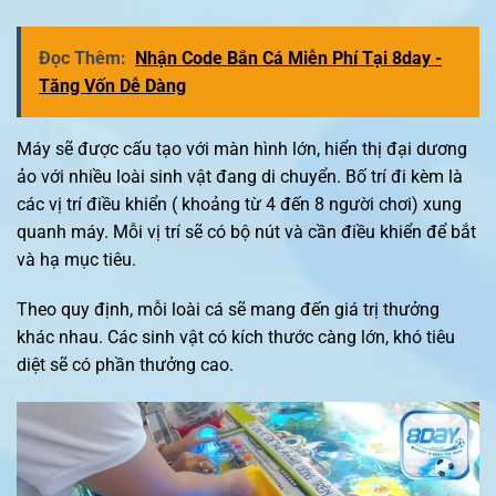
Đọc Thêm:
Nhận Code Bắn Cá Miễn Phí Tại 8day -
Tăng Vốn Dễ Dàng
Máy sẽ được cấu tạo với màn hình lớn, hiển thị đại dương
ảo với nhiều loài sinh vật đang di chuyển. Bố trí đi kèm là
các vị trí điều khiển ( khoảng từ 4 đến 8 người chơi) xung
quanh máy. Mỗi vị trí sẽ có bộ nút và cần điều khiển để bắt
và hạ mục tiêu.
Theo quy định, mỗi loài cá sẽ mang đến giá trị thưởng
khác nhau. Các sinh vật có kích thước càng lớn, khó tiêu
diệt sẽ có phần thưởng cao.