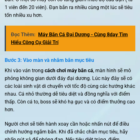
1 viên đến 20 viên). Đạn bắn ra nhiều cùng một lúc sẽ tiêu
tốn nhiều xu hơn.
Đọc Thêm:
Máy Bắn Cá Đại Dương - Cùng 8day Tìm
Hiểu Công Cụ Giải Trí
Bước 3: Vào màn và nhắm bắn mục tiêu
Khi vào ván trong
cách chơi máy bắn cá
, màn hình sẽ mô
phỏng không gian dưới đáy đại dương. Lúc này đây sẽ có
các loài sinh vật di chuyển với tốc độ cùng các hướng khác
nhau. Cá nhỏ thường dễ tiêu diệt và đồng nghĩa với điểm
thấp. Còn cá to, boss sẽ khó hạ gục và có điểm thưởng cao
hơn.
Người chơi sẽ tiến hành xoay cần hoặc nhấn nút để điều
chỉnh hướng ngắm bắn. Khi đã chắc chắn mục tiêu, hãy
nhấn nút xả để phóng đạn. Nếu tiêu diệt trúng, điểm