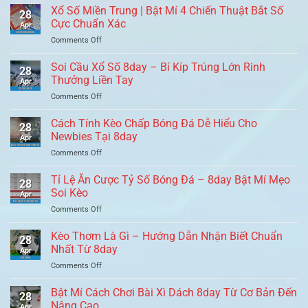
Chơi
Xổ Số Miền Trung | Bật Mí 4 Chiến Thuật Bắt Số
Trình
Trở
28
Xổ
Ưu
Cực Chuẩn Xác
Thành
Apr
Số
Đãi
Vip
on
Comments Off
8day
Siêu
Xổ
–
Hot,
Số
Soi Cầu Xổ Số 8day – Bí Kíp Trúng Lớn Rinh
Hướng
Siêu
28
Miền
Dẫn
Thưởng Liền Tay
Khủng
Apr
Trung
Phương
on
Comments Off
|
Pháp
Soi
Bật
Ẵm
Cầu
Cách Tính Kèo Chấp Bóng Đá Dễ Hiểu Cho
Mí
Tiền
28
Xổ
4
Newbies Tại 8day
Khủng
Apr
Số
Chiến
on
Comments Off
8day
Thuật
Cách
–
Bắt
Tính
Tỉ Lệ Ăn Cược Tỷ Số Bóng Đá – 8day Bật Mí Mẹo
Bí
Số
28
Kèo
Kíp
Soi Kèo
Cực
Apr
Chấp
Trúng
Chuẩn
on
Comments Off
Bóng
Lớn
Xác
Tỉ
Đá
Rinh
Lệ
Kèo Thơm Là Gì – Hướng Dẫn Nhận Biết Chuẩn
Dễ
Thưởng
28
Ăn
Hiểu
Nhất Từ 8day
Liền
Apr
Cược
Cho
Tay
on
Comments Off
Tỷ
Newbies
Kèo
Số
Tại
Thơm
Bật Mí Cách Chơi Bài Xì Dách 8day Từ Cơ Bản Đến
Bóng
8day
28
Là
Đá
Nâng Cao
Apr