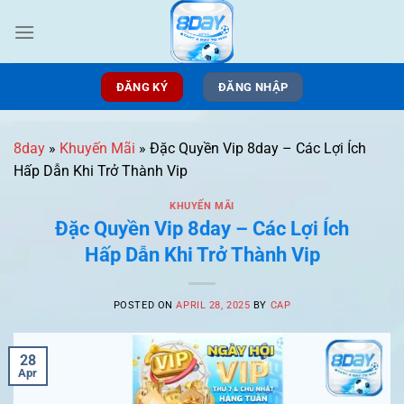
Skip
to
content
ĐĂNG KÝ
ĐĂNG NHẬP
8day
»
Khuyến Mãi
»
Đặc Quyền Vip 8day – Các Lợi Ích
Hấp Dẫn Khi Trở Thành Vip
KHUYẾN MÃI
Đặc Quyền Vip 8day – Các Lợi Ích
Hấp Dẫn Khi Trở Thành Vip
POSTED ON
APRIL 28, 2025
BY
CAP
28
Apr