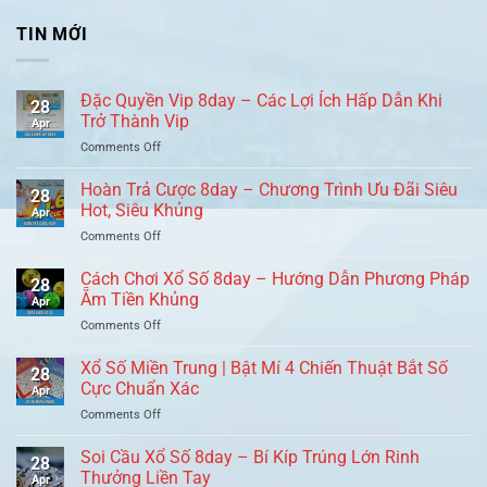
TIN MỚI
Đặc Quyền Vip 8day – Các Lợi Ích Hấp Dẫn Khi
28
Trở Thành Vip
Apr
on
Comments Off
Đặc
Quyền
Hoàn Trả Cược 8day – Chương Trình Ưu Đãi Siêu
28
Vip
Hot, Siêu Khủng
Apr
8day
on
Comments Off
–
Hoàn
Các
Trả
Cách Chơi Xổ Số 8day – Hướng Dẫn Phương Pháp
Lợi
28
Cược
Ích
Ẵm Tiền Khủng
Apr
8day
Hấp
on
Comments Off
–
Dẫn
Cách
Chương
Khi
Chơi
Xổ Số Miền Trung | Bật Mí 4 Chiến Thuật Bắt Số
Trình
Trở
28
Xổ
Ưu
Cực Chuẩn Xác
Thành
Apr
Số
Đãi
Vip
on
Comments Off
8day
Siêu
Xổ
–
Hot,
Số
Soi Cầu Xổ Số 8day – Bí Kíp Trúng Lớn Rinh
Hướng
Siêu
28
Miền
Dẫn
Thưởng Liền Tay
Khủng
Apr