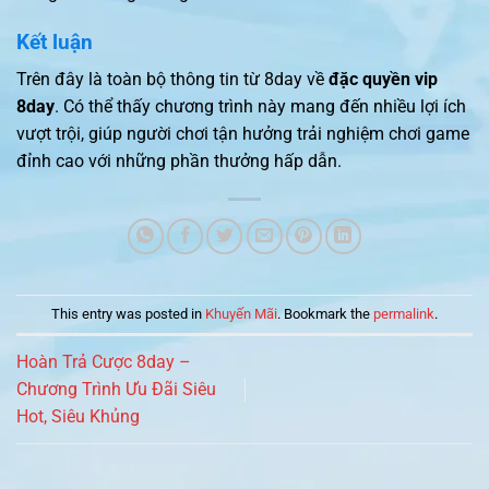
Kết luận
Trên đây là toàn bộ thông tin từ 8day về
đặc quyền vip
8day
. Có thể thấy chương trình này mang đến nhiều lợi ích
vượt trội, giúp người chơi tận hưởng trải nghiệm chơi game
đỉnh cao với những phần thưởng hấp dẫn.
This entry was posted in
Khuyến Mãi
. Bookmark the
permalink
.
Hoàn Trả Cược 8day –
Chương Trình Ưu Đãi Siêu
Hot, Siêu Khủng