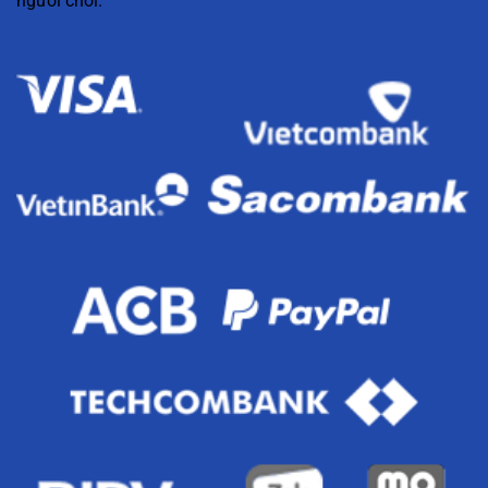
người chơi.