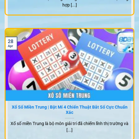
28
Apr
Xổ Số Miền Trung | Bật Mí 4 Chiến Thuật Bắt Số Cực Chuẩn
Xác
Xổ số miền Trung là bộ môn giải trí đã chiếm lĩnh thị trường và
[...]