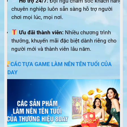
chuyên nghiệp luôn sẵn sàng hỗ trợ người
chơi mọi lúc, mọi nơi.
Ưu đãi thành viên:
Nhiều chương trình
thưởng, khuyến mãi đặc biệt dành riêng cho
người mới và thành viên lâu năm.
CÁC TỰA GA
ME LÀM NÊN TÊN TUỔI CỦA
8DAY