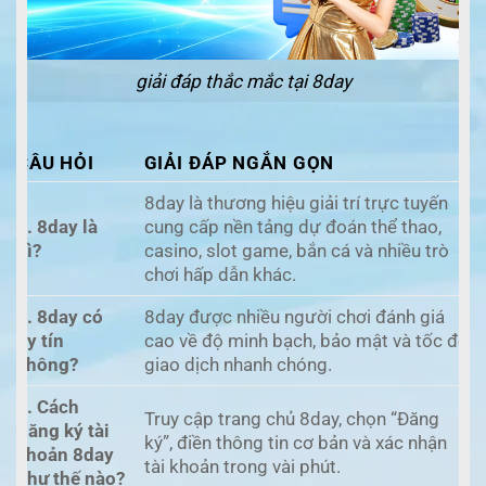
giải đáp thắc mắc tại 8day
CÂU HỎI
GIẢI ĐÁP NGẮN GỌN
8day là thương hiệu giải trí trực tuyến
1. 8day là
cung cấp nền tảng dự đoán thể thao,
gì?
casino, slot game, bắn cá và nhiều trò
chơi hấp dẫn khác.
2. 8day có
8day được nhiều người chơi đánh giá
uy tín
cao về độ minh bạch, bảo mật và tốc độ
không?
giao dịch nhanh chóng.
3. Cách
Truy cập trang chủ 8day, chọn “Đăng
đăng ký tài
ký”, điền thông tin cơ bản và xác nhận
khoản 8day
tài khoản trong vài phút.
như thế nào?