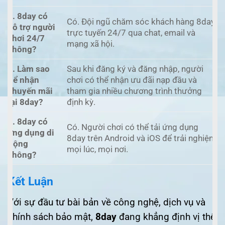
4. 8day có
Có. Đội ngũ chăm sóc khách hàng 8day
hỗ trợ người
trực tuyến 24/7 qua chat, email và
chơi 24/7
mạng xã hội.
không?
5. Làm sao
Sau khi đăng ký và đăng nhập, người
để nhận
chơi có thể nhận ưu đãi nạp đầu và
khuyến mãi
tham gia nhiều chương trình thưởng
tại 8day?
định kỳ.
6. 8day có
Có. Người chơi có thể tải ứng dụng
ứng dụng di
8day trên Android và iOS để trải nghiệm
động
mọi lúc, mọi nơi.
không?
Kết Luận
Với sự đầu tư bài bản về công nghệ, dịch vụ và
chính sách bảo mật,
8day
đang khẳng định vị thế
là một trong những thương hiệu giải trí trực tuyến