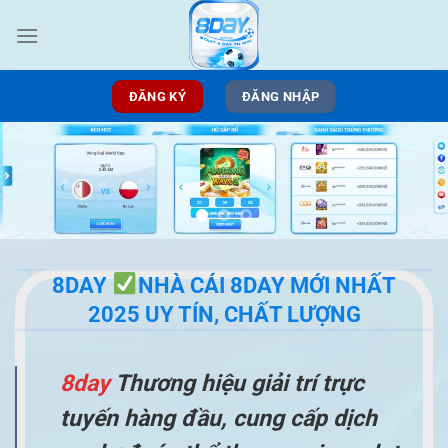
Skip
to
content
ĐĂNG KÝ
ĐĂNG NHẬP
8DAY
NHÀ CÁI 8DAY MỚI NHẤT
2025 UY TÍN, CHẤT LƯỢNG
8day
Thương hiệu giải trí trực
tuyến hàng đầu, cung cấp dịch
vụ dự đoán thể thao, casino, slot