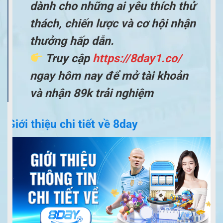
thách, chiến lược và cơ hội nhận
thưởng hấp dẫn.
Truy cập
https://8day1.co/
ngay hôm nay để mở tài khoản
và nhận 89k trải nghiệm
Giới thiệu chi tiết về 8day