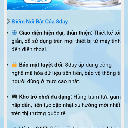
Điểm Nổi Bật Của 8day
Giao diện hiện đại, thân thiện:
Thiết kế tối
giản, dễ sử dụng trên mọi thiết bị từ máy tính
đến điện thoại.
Bảo mật tuyệt đối:
8day áp dụng công
nghệ mã hóa dữ liệu tiên tiến, bảo vệ thông tin
người dùng ở mức cao nhất.
Kho trò chơi đa dạng:
Hàng trăm tựa game
hấp dẫn, liên tục cập nhật xu hướng mới nhất
trên thị trường quốc tế.
Hỗ trợ 24/7:
Đội ngũ chăm sóc khách hàng