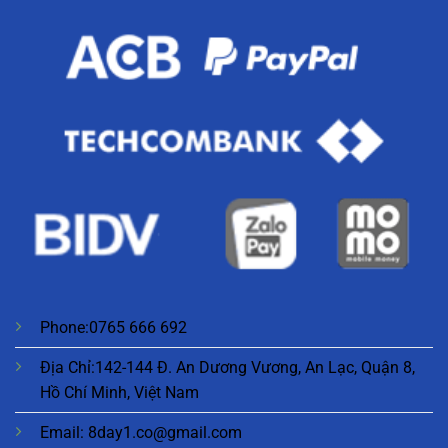
Phone:0765 666 692
Địa Chỉ:142-144 Đ. An Dương Vương, An Lạc, Quận 8,
Hồ Chí Minh, Việt Nam
Email:
8day1.co@gmail.com