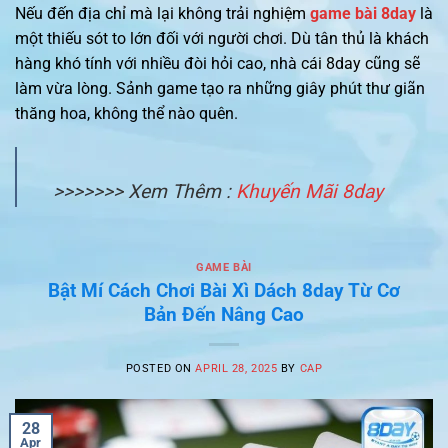
Nếu đến địa chỉ mà lại không trải nghiệm
game bài 8day
là
một thiếu sót to lớn đối với người chơi. Dù tân thủ là khách
hàng khó tính với nhiều đòi hỏi cao, nhà cái 8day cũng sẽ
làm vừa lòng. Sảnh game tạo ra những giây phút thư giãn
thăng hoa, không thể nào quên.
>>>>>>> Xem Thêm :
Khuyến Mãi 8day
GAME BÀI
Bật Mí Cách Chơi Bài Xì Dách 8day Từ Cơ
Bản Đến Nâng Cao
POSTED ON
APRIL 28, 2025
BY
CAP
28
Apr