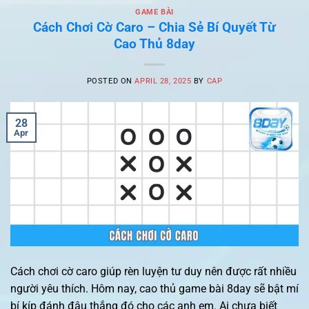
GAME BÀI
Cách Chơi Cờ Caro – Chia Sẻ Bí Quyết Từ
Cao Thủ 8day
POSTED ON
APRIL 28, 2025
BY
CAP
28
Apr
Cách chơi cờ caro giúp rèn luyện tư duy nên được rất nhiều
người yêu thích. Hôm nay, cao thủ game bài 8day sẽ bật mí
bí kíp đánh đâu thắng đó cho các anh em. Ai chưa biết