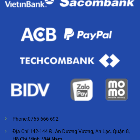
Phone:0765 666 692
Địa Chỉ:142-144 Đ. An Dương Vương, An Lạc, Quận 8,
Hồ Chí Minh, Việt Nam