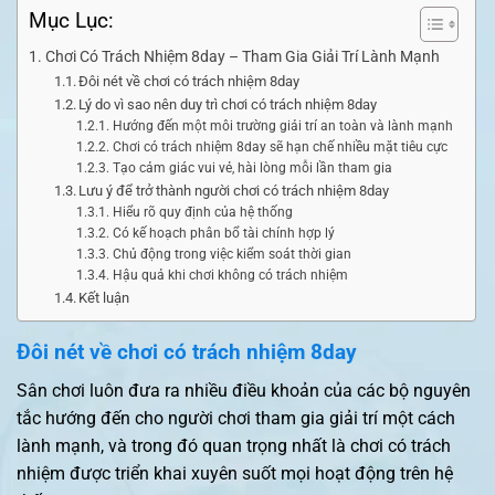
Mục Lục:
Chơi Có Trách Nhiệm 8day – Tham Gia Giải Trí Lành Mạnh
Đôi nét về chơi có trách nhiệm 8day
Lý do vì sao nên duy trì chơi có trách nhiệm 8day
Hướng đến một môi trường giải trí an toàn và lành mạnh
Chơi có trách nhiệm 8day sẽ hạn chế nhiều mặt tiêu cực
Tạo cảm giác vui vẻ, hài lòng mỗi lần tham gia
Lưu ý để trở thành người chơi có trách nhiệm 8day
Hiểu rõ quy định của hệ thống
Có kế hoạch phân bổ tài chính hợp lý
Chủ động trong việc kiểm soát thời gian
Hậu quả khi chơi không có trách nhiệm
Kết luận
Đôi nét về chơi có trách nhiệm 8day
Sân chơi luôn đưa ra nhiều điều khoản của các bộ nguyên
tắc hướng đến cho người chơi tham gia giải trí một cách
lành mạnh, và trong đó quan trọng nhất là chơi có trách
nhiệm được triển khai xuyên suốt mọi hoạt động trên hệ